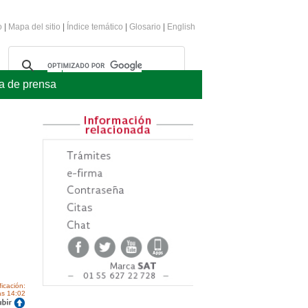
o
|
Mapa del sitio
|
Índice temático
|
Glosario
|
English
a de prensa
ficación:
as 14:02