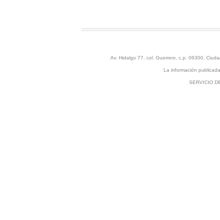
Av. Hidalgo 77, col. Guerrero, c.p. 06300, Ci
La información publicada 
SERVICIO D