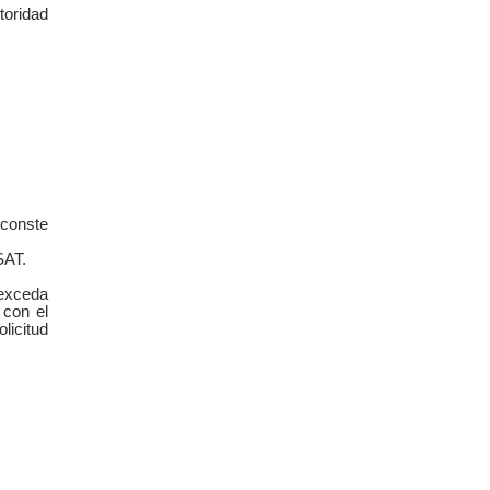
toridad
 conste
SAT.
 exceda
 con el
licitud