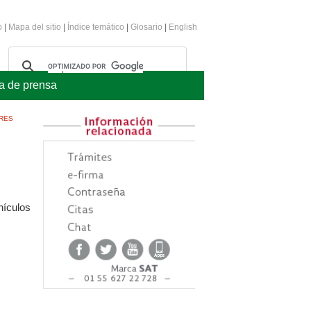
o
|
Mapa del sitio
|
Índice temático
|
Glosario
|
English
a de prensa
ORES
hículos