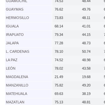
GUAMUCHIL​
74.53
48.44
GUAYMAS​
76.62
49.76
HERMOSILLO​
73.83
48.11
IGUALA​
68.14
41.01
IRAPUATO​
79.34
44.15
​JALAPA
77.28
48.73
L. CARDENAS​
78.10
50.74
LA PAZ​
74.52
48.98
LEÓN​
78.02
43.58
MAGDALENA​
21.49
19.68
MANZANILLO​
75.82
49.20
MATEHUALA​
69.63
38.19
MAZATLAN​
75.13
48.81