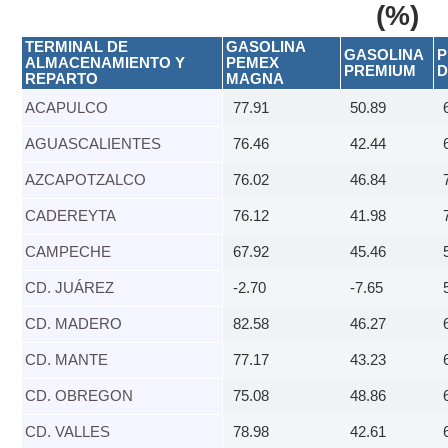
(%)
TERMINAL DE
GASOLINA
GASOLINA
P
ALMACENAMIENTO Y
PEMEX
PREMIUM​
D
REPARTO
MAGNA​
ACAPULCO​
77.91
50.89
​AGUASCALIENTES
76.46
42.44
AZCAPOTZALCO​
76.02
46.84
CADEREYTA​
76.12
41.98
​CAMPECHE
67.92
45.46
CD. JUÁREZ​
-2.70
-7.65
CD. MADERO​
82.58
46.27
CD. MANTE​
77.17
43.23
CD. OBREGON​
75.08
48.86
CD. VALLES​
78.98
42.61