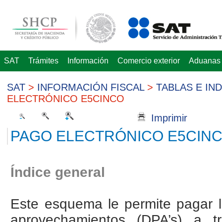
SAT
Trámites
Información
Comercio exterior
Aduanas
SAT
>
INFORMACIÓN FISCAL
>
TABLAS E IN
ELECTRÓNICO E5CINCO
Imprimir
PAGO ELECTRÓNICO E5CIN
Índice general
Este esquema le permite pagar l
aprovechamientos (DPA’s) a t